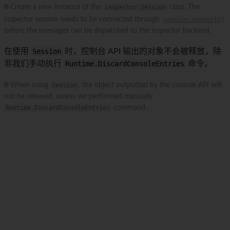
🌐 Create a new instance of the
inspector.Session
class. The
inspector session needs to be connected through
session.connect()
before the messages can be dispatched to the inspector backend.
在使用
Session
时，控制台 API 输出的对象不会被释放，除
非我们手动执行
Runtime.DiscardConsoleEntries
命令。
🌐 When using
Session
, the object outputted by the console API will
not be released, unless we performed manually
Runtime.DiscardConsoleEntries
command.