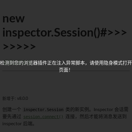
new
inspector.Session()#>>>
>>>>>
返回上层文档
检测到您的浏览器插件正在注入异常脚本，请使用隐身模式打开
页面！
新增于: v8.0.0
创建一个
inspector.Session
类的新实例。Inspector 会话需
要先通过
session.connect()
连接，然后才能将消息发送到
inspector 后端。