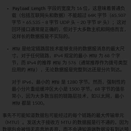
Payload Length
字段的宽度为 16 位，这意味着普通负
载（包括互联网头和数据）不能超过 64K 字节（65,507
字节 = 65,535 − 8 字节 UDP 头 − 20 字节 IP 头）；这对
回环接口通常是正确的，但对于大多数主机和网络而言，
这样长的数据报是不实际的。
MTU
是给定链路层技术能够支持的数据报消息的最大尺
寸。对于任何链路，IPv4 规定的最小
MTU
为 68 个字
节，而 IPv4 的推荐
MTU
为 576（通常推荐作为拨号类型
应用的
MTU
），无论数据报是完整到达还是分片到达。
对于 IPv6，最小的
MTU
是 1280 字节。然而，强制性的
最小分片重组缓冲区大小是 1500 字节。68 字节的值非
常小，因为大多数当前的链路层技术，如以太网，最小
MTU
都是 1500。
事先不可能知道数据包可能经过的每个链路的最大传输单元
（MTU）。发送大于接收方 MTU 的数据报是行不通的，因为
数据包会被悄无声息地丢弃，而不会通知源端数据没有到达预