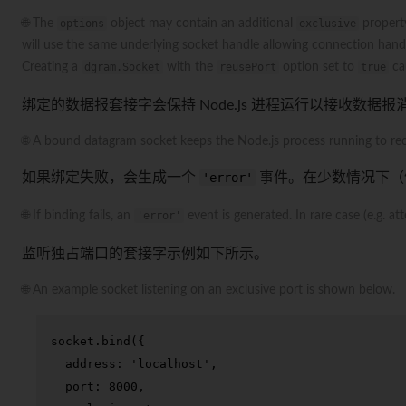
🌐 The
options
object may contain an additional
exclusive
propert
will use the same underlying socket handle allowing connection han
Creating a
dgram.Socket
with the
reusePort
option set to
true
ca
绑定的数据报套接字会保持 Node.js 进程运行以接收数据报
🌐 A bound datagram socket keeps the Node.js process running to re
如果绑定失败，会生成一个
'error'
事件。在少数情况下（
🌐 If binding fails, an
'error'
event is generated. In rare case (e.g. a
监听独占端口的套接字示例如下所示。
🌐 An example socket listening on an exclusive port is shown below.
socket.
bind
({

address
: 
'localhost'
,

port
: 
8000
,
