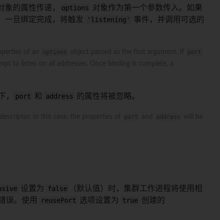
对象的属性传递，
options
对象作为第一个参数传入。如果
。一旦绑定完成，将触发
'listening'
事件，并调用可选的
operties of an
options
object passed as the first argument. If
port
empt to listen on all addresses. Once binding is complete, a
下，
port
和
address
的属性将被忽略。
 descriptor. In this case, the properties of
port
and
address
will be
usive
设置为
false
（默认值）时，集群工作进程将使用相
错误。使用
reusePort
选项设置为
true
创建的