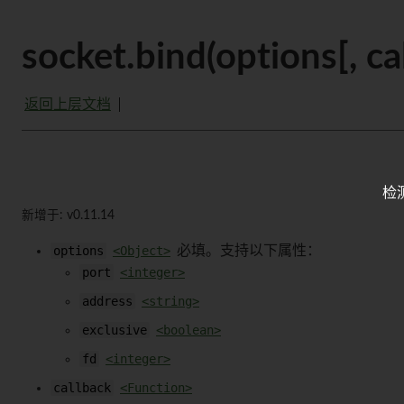
socket.bind(options[, c
返回上层文档
检
新增于: v0.11.14
options
<Object>
必填。支持以下属性：
port
<integer>
address
<string>
exclusive
<boolean>
fd
<integer>
callback
<Function>