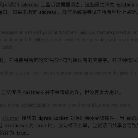
和可选的
address
上监听数据报消息，这些属性作为
options
端口。如果未指定
address
，操作系统将尝试在所有地址上监听
m messages on a named
port
and optional
address
that are passed as pr
 a random port. If
address
is not specified, the operating system will att
 called.
时，它将使用给定的文件描述符封装现有的套接字。在这种情况
er than
0
is set, it will wrap around an existing socket with the given file
方法传递
callback
并不会造成问题，但没有太大用处。
ack
to the
socket.bind()
method is not harmful but not very useful.
用
cluster
模块的
dgram.Socket
对象时会用到该属性。当
excl
当
exclusive
为
true
时，该句柄不共享，尝试端口共享会导致
始终为
true
。