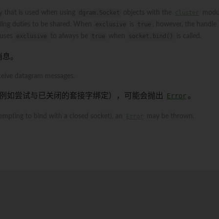
y that is used when using
dgram.Socket
objects with the
cluster
modu
dling duties to be shared. When
exclusive
is
true
, however, the handle 
uses
exclusive
to always be
true
when
socket.bind()
is called.
消息。
ceive datagram messages.
例如尝试与已关闭的套接字绑定），可能会抛出
Error
。
ttempting to bind with a closed socket), an
Error
may be thrown.