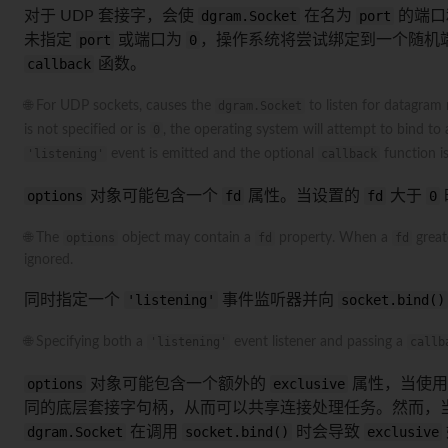
对于 UDP 套接字，会使
dgram.Socket
在名为
port
的端口
未指定
port
或端口为
0
，操作系统将尝试绑定到一个随机
callback
函数。
🌐 For UDP sockets, causes the
dgram.Socket
to listen for datagra
is not specified or is
0
, the operating system will attempt to bind to
'listening'
event is emitted and the optional
callback
function is
options
对象可能包含一个
fd
属性。当设置的
fd
大于
0
🌐 The
options
object may contain a
fd
property. When a
fd
great
ignored.
同时指定一个
'listening'
事件监听器并向
socket.bind()
🌐 Specifying both a
'listening'
event listener and passing a
callb
options
对象可能包含一个额外的
exclusive
属性，当使
同的底层套接字句柄，从而可以共享连接处理任务。然而，
dgram.Socket
在调用
socket.bind()
时会导致
exclusive