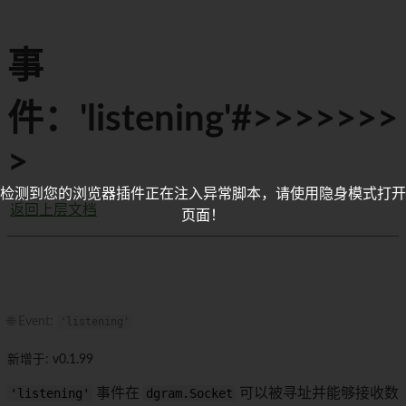
事
件：'listening'#>>>>>>>
>
检测到您的浏览器插件正在注入异常脚本，请使用隐身模式打开
返回上层文档
页面！
🌐 Event:
'listening'
新增于: v0.1.99
'listening'
事件在
dgram.Socket
可以被寻址并能够接收数