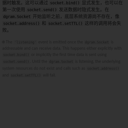
据时触发。这可以通过
socket.bind()
显式发生，也可以在
第一次使用
socket.send()
发送数据时隐式发生。在
dgram.Socket
开始监听之前，底层系统资源尚不存在，像
socket.address()
和
socket.setTTL()
这样的调用将会失
败。
🌐 The
'listening'
event is emitted once the
dgram.Socket
is
addressable and can receive data. This happens either explicitly with
socket.bind()
or implicitly the first time data is sent using
socket.send()
. Until the
dgram.Socket
is listening, the underlying
system resources do not exist and calls such as
socket.address()
and
socket.setTTL()
will fail.