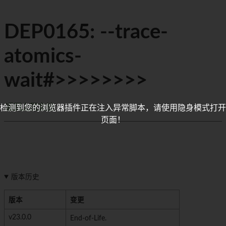
DEP0165: --trace-
atomics-
wait#>>>>>>>>
返回上层文档
检测到您的浏览器插件正在注入异常脚本，请使用隐身模式打开
页面！
版本历史
版本
变更
v23.0.0
End-of-Life.