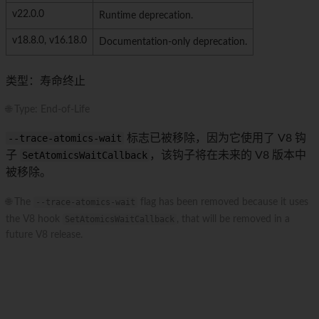
v22.0.0
Runtime deprecation.
v18.8.0, v16.18.0
Documentation-only deprecation.
类型：寿命终止
🌐 Type: End-of-Life
--trace-atomics-wait
标志已被移除，因为它使用了 V8 钩
子
SetAtomicsWaitCallback
，该钩子将在未来的 V8 版本中
被移除。
🌐 The
--trace-atomics-wait
flag has been removed because it uses
the V8 hook
SetAtomicsWaitCallback
, that will be removed in a
future V8 release.