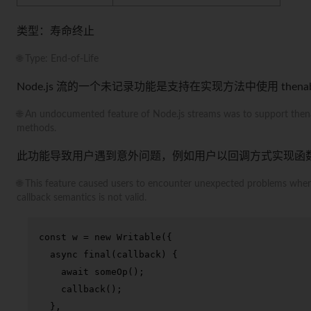
类型：寿命终止
🌐 Type: End-of-Life
Node.js 流的一个未记录功能是支持在实现方法中使用 t
🌐 An undocumented feature of Node.js streams was to support thena
methods.
此功能导致用户遇到意外问题，例如用户以回调方式实现函数，
🌐 This feature caused users to encounter unexpected problems where
callback semantics is not valid.
const
 w = 
new
Writable
({

async
final
(
callback
) {

await
someOp
();

callback
();

  },
