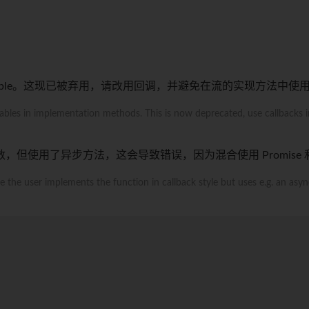
henable。这现已被弃用，请改用回调，并避免在流的实现方法中使
bles in implementation methods. This is now deprecated, use callbacks 
但使用了异步方法，这会导致错误，因为混合使用 Promise
 the user implements the function in callback style but uses e.g. an a