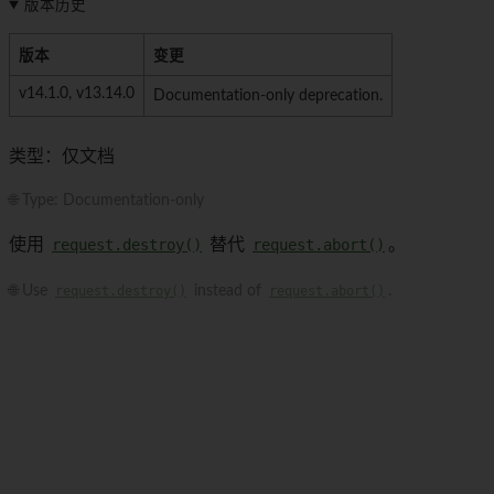
版本历史
版本
变更
v14.1.0, v13.14.0
Documentation-only deprecation.
类型：仅文档
🌐 Type: Documentation-only
使用
request.destroy()
替代
request.abort()
。
🌐 Use
request.destroy()
instead of
request.abort()
.