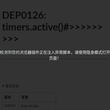
DEP0126:
timers.active()#>>>>>>
>>>
返回上层文档
检测到您的浏览器插件正在注入异常脚本，请使用隐身模式打开
页面！
版本历史
版本
变更
v24.0.0
End-of-Life.