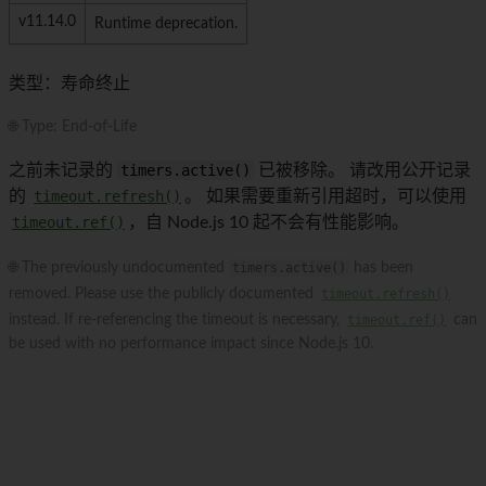
v11.14.0
Runtime deprecation.
类型：寿命终止
🌐 Type: End-of-Life
之前未记录的
timers.active()
已被移除。 请改用公开记录
的
timeout.refresh()
。 如果需要重新引用超时，可以使用
timeout.ref()
，自 Node.js 10 起不会有性能影响。
🌐 The previously undocumented
timers.active()
has been
removed. Please use the publicly documented
timeout.refresh()
instead. If re-referencing the timeout is necessary,
timeout.ref()
can
be used with no performance impact since Node.js 10.