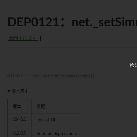
DEP0121：net._setSimu
返回上层文档
检
🌐 DEP0121:
net._setSimultaneousAccepts()
版本历史
版本
变更
v24.0.0
End-of-Life.
v12.0.0
Runtime deprecation.