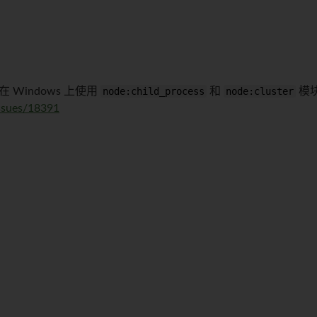
Windows 上使用
node:child_process
和
node:cluster
模
issues/18391