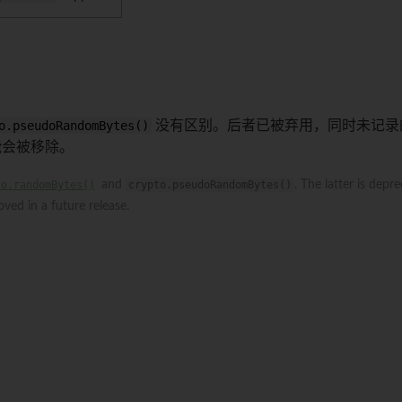
o.pseudoRandomBytes()
没有区别。后者已被弃用，同时未记录
能会被移除。
to.randomBytes()
and
crypto.pseudoRandomBytes()
. The latter is dep
ed in a future release.