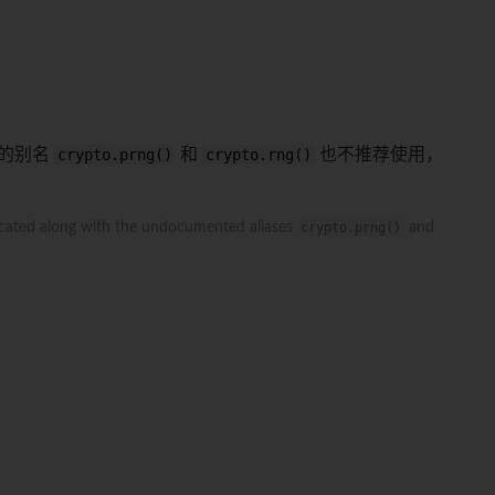
的别名
crypto.prng()
和
crypto.rng()
也不推荐使用，
recated along with the undocumented aliases
crypto.prng()
and