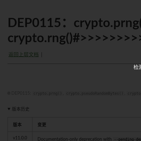
DEP0115：crypto.prng
crypto.rng()#>>>>>>>>
返回上层文档
检
🌐 DEP0115:
crypto.prng()
,
crypto.pseudoRandomBytes()
,
crypto
版本历史
版本
变更
v11.0.0
Documentation-only deprecation with
--pending-de