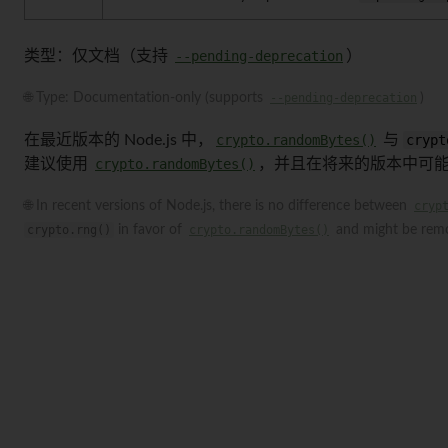
类型：仅文档（支持
--pending-deprecation
）
🌐 Type: Documentation-only (supports
--pending-deprecation
)
在最近版本的 Node.js 中，
crypto.randomBytes()
与
crypt
建议使用
crypto.randomBytes()
，并且在将来的版本中可
🌐 In recent versions of Node.js, there is no difference between
cryp
crypto.rng()
in favor of
crypto.randomBytes()
and might be remov