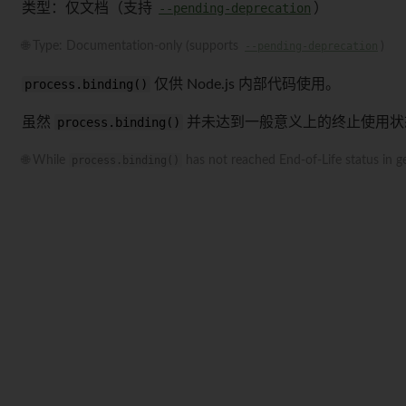
类型：仅文档（支持
--pending-deprecation
）
🌐 Type: Documentation-only (supports
--pending-deprecation
)
process.binding()
仅供 Node.js 内部代码使用。
虽然
process.binding()
并未达到一般意义上的终止使用状
🌐 While
process.binding()
has not reached End-of-Life status in ge