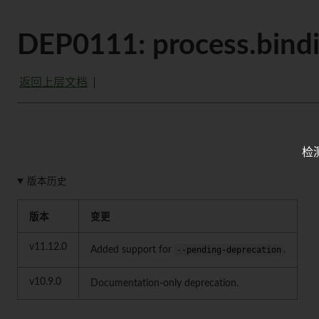
DEP0111: process.bind
返回上层文档
检
版本历史
版本
变更
v11.12.0
Added support for
--pending-deprecation
.
v10.9.0
Documentation-only deprecation.