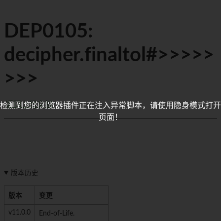
DEP0105:
decipher.finaltol#>>>>>
>>>
返回上层文档
检测到您的浏览器插件正在注入异常脚本，请使用隐身模式打开
页面！
版本历史
版本
变更
v11.0.0
End-of-Life.