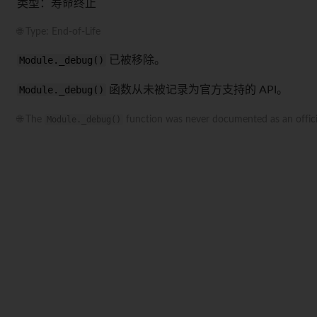
类型：寿命终止
🌐 Type: End-of-Life
Module._debug()
已被移除。
Module._debug()
函数从未被记录为官方支持的 API。
🌐 The
Module._debug()
function was never documented as an offici