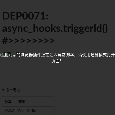
DEP0071:
async_hooks.triggerId()
#>>>>>>>>
返回上层文档
检测到您的浏览器插件正在注入异常脚本，请使用隐身模式打开
页面！
版本历史
版本
变更
v9.0.0
End-of-Life.