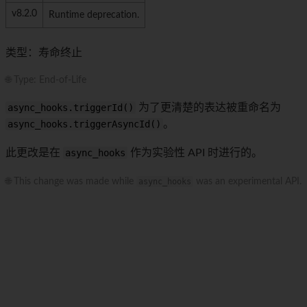
v8.2.0
Runtime deprecation.
类型：寿命终止
🌐 Type: End-of-Life
async_hooks.triggerId()
为了更清楚的表达被重命名为
async_hooks.triggerAsyncId()
。
此更改是在
async_hooks
作为实验性 API 时进行的。
🌐 This change was made while
async_hooks
was an experimental API.