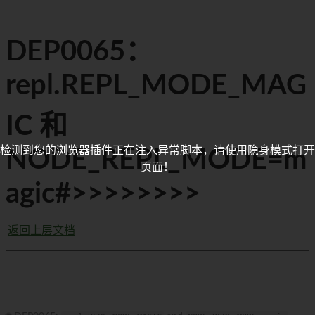
DEP0065：
repl.REPL_MODE_MAG
IC 和
检测到您的浏览器插件正在注入异常脚本，请使用隐身模式打开
NODE_REPL_MODE=m
页面！
agic#>>>>>>>>
返回上层文档