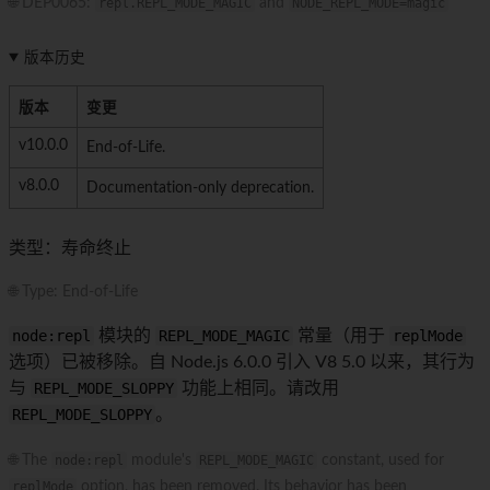
🌐 DEP0065:
repl.REPL_MODE_MAGIC
and
NODE_REPL_MODE=magic
版本历史
版本
变更
v10.0.0
End-of-Life.
v8.0.0
Documentation-only deprecation.
类型：寿命终止
🌐 Type: End-of-Life
node:repl
模块的
REPL_MODE_MAGIC
常量（用于
replMode
选项）已被移除。自 Node.js 6.0.0 引入 V8 5.0 以来，其行为
与
REPL_MODE_SLOPPY
功能上相同。请改用
REPL_MODE_SLOPPY
。
🌐 The
node:repl
module's
REPL_MODE_MAGIC
constant, used for
replMode
option, has been removed. Its behavior has been