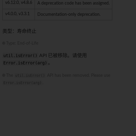
v6.12.0, v4.8.6
A deprecation code has been assigned.
v4.0.0, v3.3.1
Documentation-only deprecation.
类型：寿命终止
🌐 Type: End-of-Life
util.isError()
API 已被移除。请使用
Error.isError(arg)
。
🌐 The
util.isError()
API has been removed. Please use
Error.isError(arg)
.