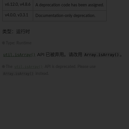
v6.12.0, v4.8.6
A deprecation code has been assigned.
v4.0.0, v3.3.1
Documentation-only deprecation.
类型：运行时
🌐 Type: Runtime
util.isArray()
API 已被弃用。请改用
Array.isArray()
。
🌐 The
util.isArray()
API is deprecated. Please use
Array.isArray()
instead.