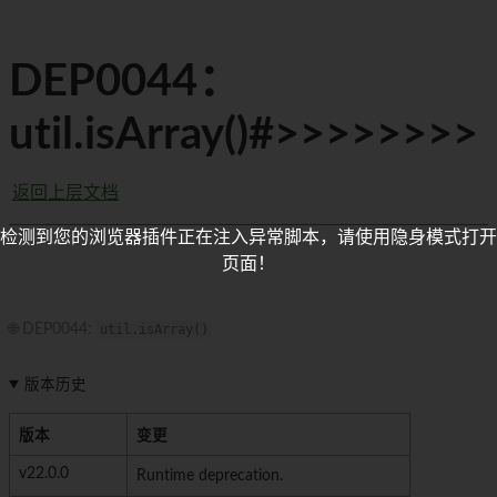
DEP0044：
util.isArray()#>>>>>>>>
返回上层文档
检测到您的浏览器插件正在注入异常脚本，请使用隐身模式打开
页面！
🌐 DEP0044:
util.isArray()
版本历史
版本
变更
v22.0.0
Runtime deprecation.