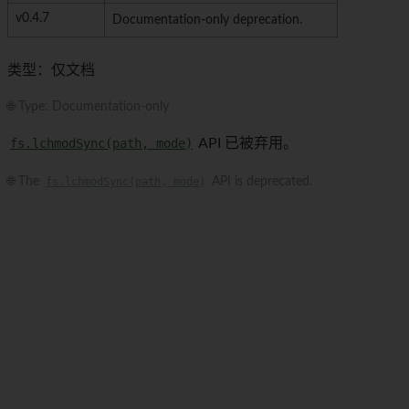
v0.4.7
Documentation-only deprecation.
类型：仅文档
🌐 Type: Documentation-only
fs.lchmodSync(path, mode)
API 已被弃用。
🌐 The
fs.lchmodSync(path, mode)
API is deprecated.