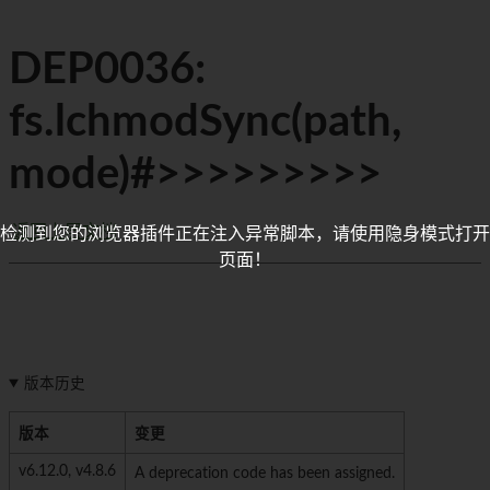
DEP0036:
fs.lchmodSync(path,
mode)#>>>>>>>>>
返回上层文档
检测到您的浏览器插件正在注入异常脚本，请使用隐身模式打开
页面！
版本历史
版本
变更
v6.12.0, v4.8.6
A deprecation code has been assigned.