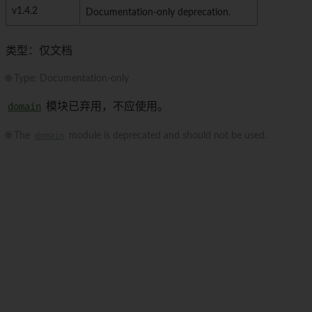
v1.4.2
Documentation-only deprecation.
类型：仅文档
🌐 Type: Documentation-only
domain
模块已弃用，不应使用。
🌐 The
domain
module is deprecated and should not be used.