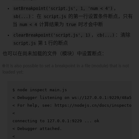
setBreakpoint('script.js', 1, 'num < 4')
，
sb(...)
：在
script.js
的第一行设置条件断点，只有
当
num < 4
计算结果为
true
时才会中断
clearBreakpoint('script.js', 1)
，
cb(...)
：清除
script.js
第 1 行的断点
也可以在尚未加载的文件（模块）中设置断点：
🌐 It is also possible to set a breakpoint in a file (module) that is not
loaded yet:
$ 
node inspect main.js
< Debugger listening on ws://127.0.0.1:9229/48a5b28
< For help, see: https://nodejs.cn/docs/inspector

<

connecting to 127.0.0.1:9229 ... ok

< Debugger attached.

<
