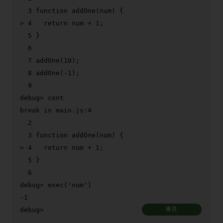
> 
4   
return
 num + 1;
  5 }

  6

  7 addOne(10);

  8 addOne(-1);

debug> 
cont
break in main.js:4

  2

> 
4   
return
 num + 1;
  5 }

debug> 
exec
(
'num'
)
debug>
拷贝