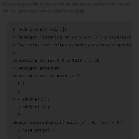
🌐 It is also possible to set a conditional breakpoint that only breaks
when a given expression evaluates to
true
:
$ 
node inspect main.js
< Debugger listening on ws://127.0.0.1:9229/ce24daa
< For help, see: https://nodejs.cn/docs/inspector

<

connecting to 127.0.0.1:9229 ... ok

< Debugger attached.

Break on start in main.js:7

  5 }

> 
7 addOne(10);
  8 addOne(-1);

debug> 
setBreakpoint(
'main.js'
, 4, 
'num < 0'
)
  1 'use strict';

  2
