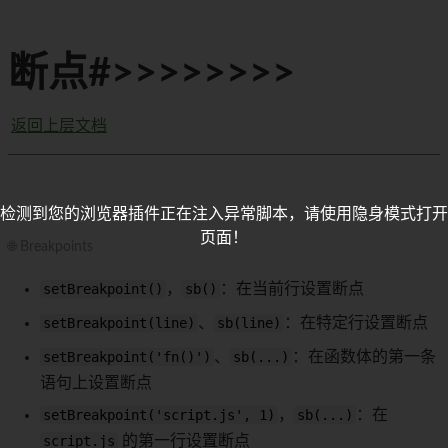
断点#>>>>>>>>
返回上层文档
检测到您的浏览器插件正在注入异常脚本，请使用隐身模式打开
页面！
🌐 Breakpoints
setBreakpoint()
，
sb()
：在当前行设置断点
setBreakpoint(line)
、
sb(line)
：在特定行设置断点
setBreakpoint('fn()')
、
sb(...)
：在函数体的第一条
语句上设置断点
setBreakpoint('script.js', 1)
，
sb(...)
：在
script.js
的第一行设置断点