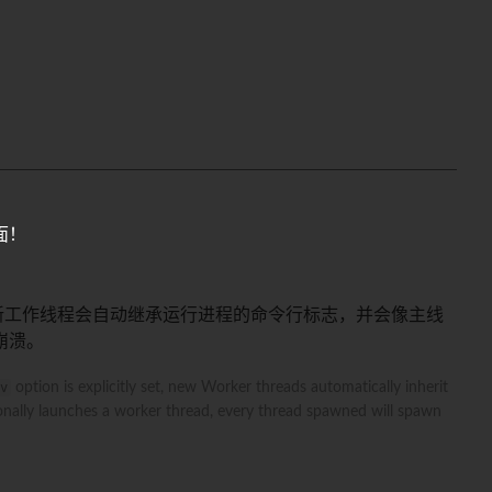
面！
新工作线程会自动继承运行进程的命令行标志，并会像主线
崩溃。
v
option is explicitly set, new Worker threads automatically inherit
ionally launches a worker thread, every thread spawned will spawn