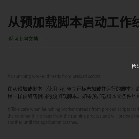
从预加载脚本启动工作
返回上层文档
检
🌐 Launching worker threads from preload scripts
在从预加载脚本（使用
-r
命令行标志加载并运行的脚本）
程一样预加载相同的预加载脚本。如果预加载脚本无条件地
🌐 Take care when launching worker threads from preload scripts (scr
the command line flags from the running process and will preload the
another until the application crashes.