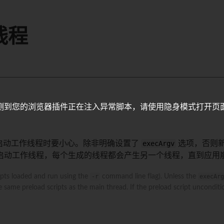
线程
测到您的浏览器插件正在注入异常脚本，请使用隐身模式打开页
启动工作线程时要小心。除非明确设置了
execArgv
选项，否则
启动工作线程，每个生成的线程都会产生另一个线程，直到应用
ipts loaded and run using the
-r
command line flag). Unless the
execArg
 same preload scripts as the main thread. If the preload script uncondit