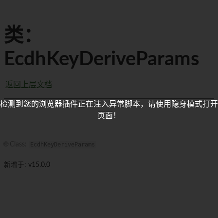
类：
EcdhKeyDeriveParams
返回上层文档
检测到您的浏览器插件正在注入异常脚本，请使用隐身模式打开
页面！
🌐 Class:
EcdhKeyDeriveParams
新增于: v15.0.0