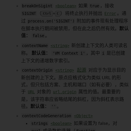
breakOnSigint
<boolean>
如果
true
，接收
SIGINT
（
+
）将终止执行并抛出
Error
。通
Ctrl
C
过
process.on('SIGINT')
附加的事件现有处理程序
在脚本执行期间被禁用，但在此之后仍然有效。
默认
值：
false
。
contextName
<string>
新创建上下文的人类可读名
称。
默认值：
'VM Context i'
，其中
i
是已创建
上下文的递增数字索引。
contextOrigin
<string>
起源
对应于为显示目的
新创建的上下文。原点应格式化为类似 URL 的形
式，但只包括方案、主机和端口（如有必要），类似
于
URL
对象的
url.origin
属性的值。最重要的
是，该字符串应省略结尾的斜杠，因为斜杠表示路
径。
默认值：
''
。
contextCodeGeneration
<Object>
strings
<boolean>
如果设置为 false，对