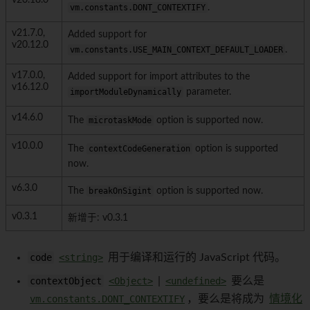
v20.18.0
vm.constants.DONT_CONTEXTIFY
.
v21.7.0,
Added support for
v20.12.0
vm.constants.USE_MAIN_CONTEXT_DEFAULT_LOADER
.
v17.0.0,
Added support for import attributes to the
v16.12.0
importModuleDynamically
parameter.
v14.6.0
The
microtaskMode
option is supported now.
v10.0.0
The
contextCodeGeneration
option is supported
now.
v6.3.0
The
breakOnSigint
option is supported now.
v0.3.1
新增于: v0.3.1
code
<string>
用于编译和运行的 JavaScript 代码。
contextObject
<Object>
|
<undefined>
要么是
vm.constants.DONT_CONTEXTIFY
，要么是将成为
情境化