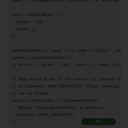
const
 { runInNewContext, constants } = 
require
(
'nod
const
 contextObject = {

animal
: 
'cat'
,

count
: 
2
,

};

runInNewContext
(
'count += 1; name = "kitty"'
console
.
log
// Prints: { animal: 'cat', count: 3, name: 'kitty'
// This would throw if the context is created from 
// vm.constants.DONT_CONTEXTIFY allows creating con
// can be frozen.
const
 frozenContext = 
runInNewContext
(

'Object.freeze(globalThis); globalThis;'
,

  constants.
DONT_CONTEXTIFY
,

);
拷贝