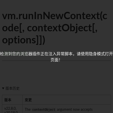
vm.runInNewContext(c
ode[, contextObject[,
options]])
返回上层文档
检测到您的浏览器插件正在注入异常脚本，请使用隐身模式打开
页面！
版本历史
版本
变更
v22.8.0,
The
contextObject
argument now accepts