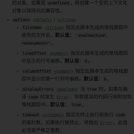
的对象。如果是
undefined
，将创建一个空的上下文化
对象以保持向后兼容性。
options
<Object>
|
<string>
filename
<string>
指定此脚本生成的堆栈跟踪中
使用的文件名。
默认值：
'evalmachine.
<anonymous>'
。
lineOffset
<number>
指定此脚本生成的堆栈跟踪
中显示的行号偏移。
默认值：
0
。
columnOffset
<number>
指定此脚本生成的堆栈跟
踪中显示的第一行列号偏移。
默认值：
0
。
displayErrors
<boolean>
当
true
时，如果在编
译
code
时发生
Error
，导致错误的代码行将附加到
堆栈跟踪中。
默认值：
true
。
timeout
<integer>
指定在终止执行前执行
code
的毫秒数。如果执行被终止，将抛出
Error
。此值
必须是严格正整数。