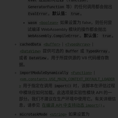
eval
或函数构造器（
Function
、
GeneratorFunction
等）的任何调用都会抛出
EvalError
。
默认值：
true
。
wasm
<boolean>
如果设置为 false，则任何尝
试编译 WebAssembly 模块的操作都会抛出
WebAssembly.CompileError
。
默认值：
true
。
cachedData
<Buffer>
|
<TypedArray>
|
<DataView>
提供可选的
Buffer
或
TypedArray
，
或者
DataView
，用于所提供源的 V8 代码缓存数
据。
importModuleDynamically
<Function>
|
<vm.constants.USE_MAIN_CONTEXT_DEFAULT_LOADER
>
用于指定在调用
import()
时，该脚本在评估过程
中模块应如何加载。此选项是实验性模块 API 的一
部分。我们不建议在生产环境中使用它。有关详细信
息，请参见
在编译 API 中支持动态
import()
。
microtaskMode
<string>
如果设置为