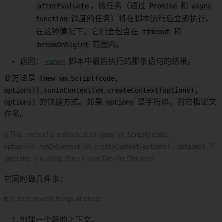
afterEvaluate
，微任务（通过
Promise
和
async
function
调度的任务）将在脚本运行后立即执行。
在这种情况下，它们会包含在
timeout
和
breakOnSigint
范围内。
返回：
<any>
脚本中最后执行的那条语句的结果。
此方法是
(new vm.Script(code,
options)).runInContext(vm.createContext(options),
options)
的快捷方式。如果
options
是字符串，则它指定文
件名。
🌐 This method is a shortcut to
(new vm.Script(code,
options)).runInContext(vm.createContext(options), options)
. If
options
is a string, then it specifies the filename.
它同时做几件事：
🌐 It does several things at once:
创建一个新的上下文。