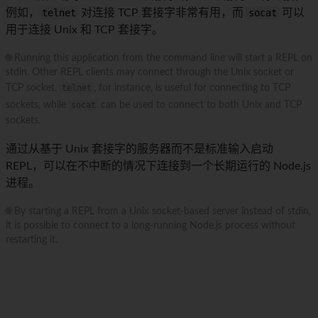
例如，
telnet
对连接 TCP 套接字非常有用，而
socat
可以
用于连接 Unix 和 TCP 套接字。
🌐 Running this application from the command line will start a REPL on
stdin. Other REPL clients may connect through the Unix socket or
TCP socket.
telnet
, for instance, is useful for connecting to TCP
sockets, while
socat
can be used to connect to both Unix and TCP
sockets.
通过从基于 Unix 套接字的服务器而不是标准输入启动
REPL，可以在不中断的情况下连接到一个长期运行的 Node.js
进程。
🌐 By starting a REPL from a Unix socket-based server instead of stdin,
it is possible to connect to a long-running Node.js process without
restarting it.