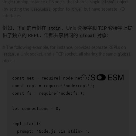
single running instance of Node.js that share a single
global
object
(by setting the
useGlobal
option to
true
) but have separate I/O
interfaces.
例如，下面的示例在
stdin
、Unix 套接字和 TCP 套接字上提
供了独立的 REPL，但都共享相同的
global
对象：
🌐 The following example, for instance, provides separate REPLs on
stdin
, a Unix socket, and a TCP socket, all sharing the same
global
object:
const
 net = 
require
(
'node:net'
const
 repl = 
require
(
'node:repl'
const
 fs = 
require
(
'node:fs'
);

let
 connections = 
0
;

repl.
start
({

prompt
: 
'Node.js via stdin> '
,
