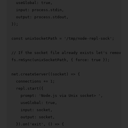
useGlobal
: 
true
,

input
: process.
stdin
,

output
: process.
stdout
,

});

const
 unixSocketPath = 
'/tmp/node-repl-sock'
;

// If the socket file already exists let's remove i
fs.
rmSync
(unixSocketPath, { 
force
: 
true
 });

net.
createServer
(
(
socket
) =>
 {

  connections += 
1
;

  repl.
start
({

prompt
: 
'Node.js via Unix socket> '
,

useGlobal
: 
true
,

input
: socket,

output
: socket,

  }).
on
(
'exit'
, 
() =>
 {
