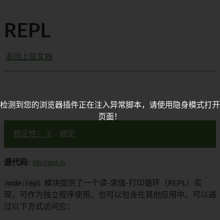
REPL
返回上层文档
检测到您的浏览器插件正在注入异常脚本，请使用隐身模式打开
页面！
稳定性： 2
- 稳定
源代码:
lib/repl.js
node:repl
模块提供了一个读-求值-打印循环（REPL）实
现，可作为独立程序使用，也可以包含在其他应用中。可以通
过以下方式访问它：