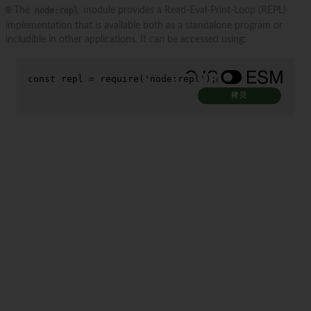
🌐 The
node:repl
module provides a Read-Eval-Print-Loop (REPL)
implementation that is available both as a standalone program or
includible in other applications. It can be accessed using:
const
 repl = 
require
(
'node:repl'
);
拷贝