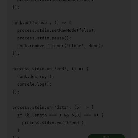
});

sock.
on
(
'close'
, 
() =>
 {

  process.
stdin
.
setRawMode
(
false
);

  process.
stdin
.
pause
();

  sock.
removeListener
(
'close'
, done);

});

process.
stdin
.
on
(
'end'
, 
() =>
 {

  sock.
destroy
();

console
.
log
();

});

process.
stdin
.
on
(
'data'
, 
(
b
) =>
 {

if
 (b.
length
 === 
1
 && b[
0
] === 
4
) {

    process.
stdin
.
emit
(
'end'
);

  }

拷贝