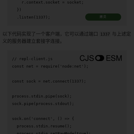
    r.
context
.
socket
 = socket;

  })

  .
listen
(
1337
);
拷贝
以下代码实现了一个客户端，它可以通过端口
1337
与上述定
义的服务器建立套接字连接。
// repl-client.js
const
 net = 
require
(
'node:net'
);

const
 sock = net.
connect
(
1337
);

process.
stdin
.
pipe
(sock);

sock.
pipe
(process.
stdout
);

sock.
on
(
'connect'
, 
() =>
 {

  process.
stdin
.
resume
();

  process.
stdin
.
setRawMode
(
true
);
