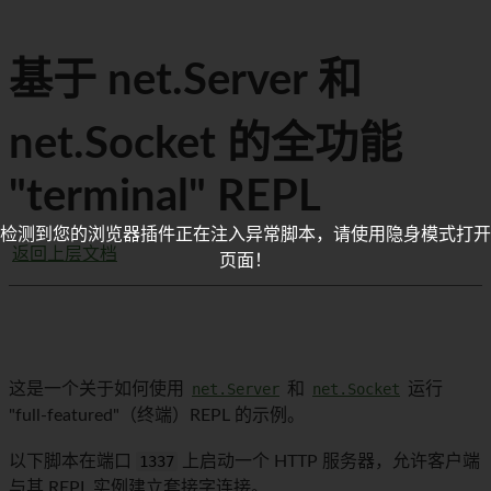
基于 net.Server 和
net.Socket 的全功能
"terminal" REPL
检测到您的浏览器插件正在注入异常脚本，请使用隐身模式打开
返回上层文档
页面！
这是一个关于如何使用
net.Server
和
net.Socket
运行
"full-featured"（终端）REPL 的示例。
以下脚本在端口
1337
上启动一个 HTTP 服务器，允许客户端
与其 REPL 实例建立套接字连接。