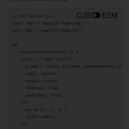
// repl-server.js
const
 repl = 
require
(
'node:repl'
const
 net = 
require
(
'node:net'
);

net

  .
createServer
(
(
socket
) =>
 {

const
 r = repl.
start
({

prompt
: 
`socket 
${socket.remoteAddress}
:
${soc
input
: socket,

output
: socket,

terminal
: 
true
,

useGlobal
: 
false
,

    });

    r.
on
(
'exit'
, 
() =>
 {

      socket.
end
();

    });
