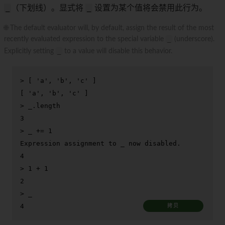
_
（下划线）。显式将
_
设置为某个值将会禁用此行为。
🌐 The default evaluator will, by default, assign the result of the most
recently evaluated expression to the special variable
_
(underscore).
Explicitly setting
_
to a value will disable this behavior.
> 
[ 
'a'
, 
'b'
, 
'c'
 ]
> 
_.length
> 
_ += 1
Expression assignment to _ now disabled.

> 
1 + 1
> 
_
4
拷贝