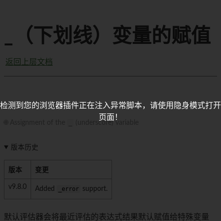
_（下划线）变量的赋值
返回上层文档
检测到您的浏览器插件正在注入异常脚本，请使用隐身模式打开
页面！
🌐 Assignment of the
_
(underscore) variable
版本历史
版本
变更
v9.8.0
Added
_error
support.
默认评估器会将最近评估的表达式结果默认赋值给特殊变量