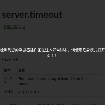
server.timeout
返回上层文档
检测到您的浏览器插件正在注入异常脚本，请使用隐身模式打开
页面！
版本历史
版本
变更
v13.0.
The default timeout changed from 120s to 0 (no
0
timeout).
v8.4.0
新增于: v8.4.0