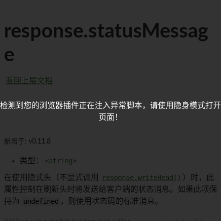
response.statusMessag
e
返回上层文档
检测到您的浏览器插件正在注入异常脚本，请使用隐身模式打开
页面！
新增于: v0.11.8
类型：
<string>
在使用隐式头（不显式调用
response.writeHead()
）时，此
属性控制在刷新头时将发送给客户端的状态消息。如果此项保
持为
undefined
，则使用状态码的标准消息。