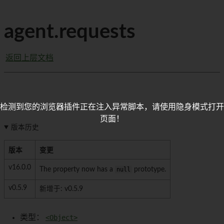
agent.requests
返回上层文档
检测到您的浏览器插件正在注入异常脚本，请使用隐身模式打开
页面！
版本历史
版本
变更
v16.0.0
The property now has a
null
prototype.
v0.5.9
新增于: v0.5.9
类型：
<Object>