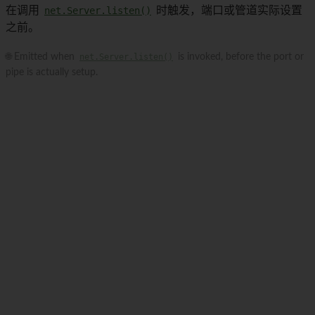
在调用
net.Server.listen()
时触发，端口或管道实际设置
之前。
🌐 Emitted when
net.Server.listen()
is invoked, before the port or
pipe is actually setup.