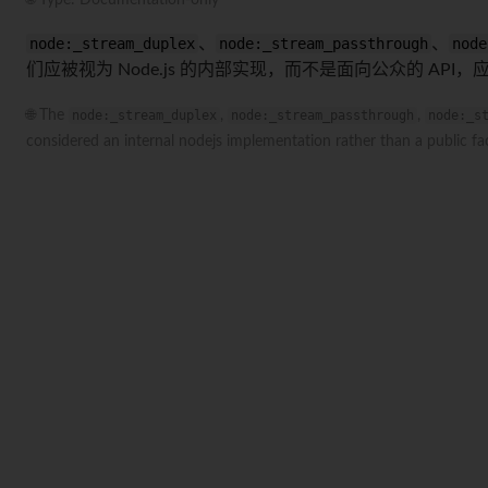
🌐 Type: Documentation-only
node:_stream_duplex
、
node:_stream_passthrough
、
node
们应被视为 Node.js 的内部实现，而不是面向公众的 API，
🌐 The
node:_stream_duplex
,
node:_stream_passthrough
,
node:_s
considered an internal nodejs implementation rather than a public fa