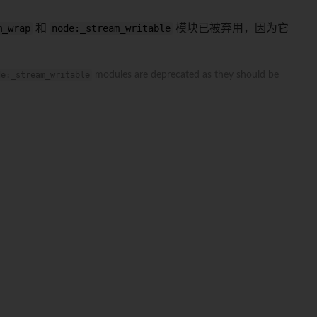
m_wrap
和
node:_stream_writable
模块已被弃用，因为它
de:_stream_writable
modules are deprecated as they should be