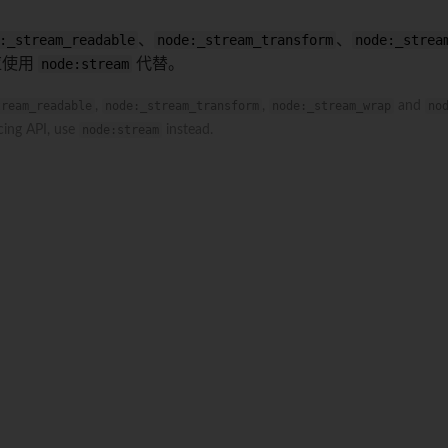
:_stream_readable
、
node:_stream_transform
、
node:_strea
应使用
node:stream
代替。
tream_readable
,
node:_stream_transform
,
node:_stream_wrap
and
no
cing API, use
node:stream
instead.