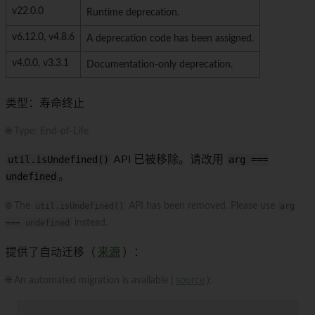
v22.0.0
Runtime deprecation.
v6.12.0, v4.8.6
A deprecation code has been assigned.
v4.0.0, v3.3.1
Documentation-only deprecation.
类型：寿命终止
🌐 Type: End-of-Life
util.isUndefined()
API 已被移除。请改用
arg ===
undefined
。
🌐 The
util.isUndefined()
API has been removed. Please use
arg
=== undefined
instead.
提供了自动迁移（
来源
）：
🌐 An automated migration is available (
source
):