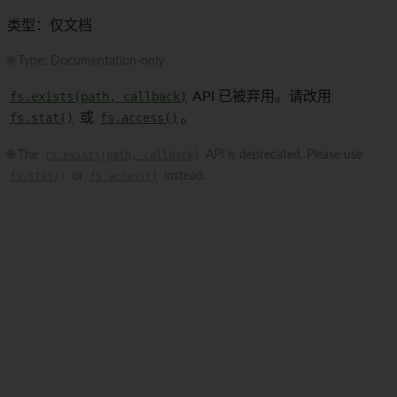
类型：仅文档
🌐 Type: Documentation-only
fs.exists(path, callback)
API 已被弃用。请改用
fs.stat()
或
fs.access()
。
🌐 The
fs.exists(path, callback)
API is deprecated. Please use
fs.stat()
or
fs.access()
instead.