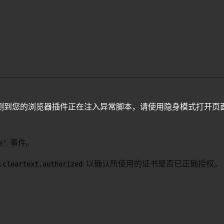
测到您的浏览器插件正在注入异常脚本，请使用隐身模式打开页
e'
事件。
.cleartext.authorized
以确认所使用的证书是否已正确授权。