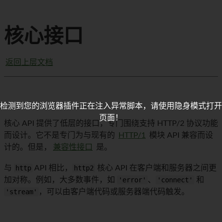
核心接口
返回上层文档
检测到您的浏览器插件正在注入异常脚本，请使用隐身模式打开
页面！
核心 API 提供了低层的接口，专门围绕支持 HTTP/2 协议功能
而设计。它不是专门为与现有的
HTTP/1
模块 API 兼容而设
计的。但是，
兼容性接口
是。
与
http
API 相比，
http2
核心 API 在客户端和服务器之间更
加对称。例如，大多数事件，如
'error'
、
'connect'
和
'stream'
，可以由客户端代码或服务器端代码触发。