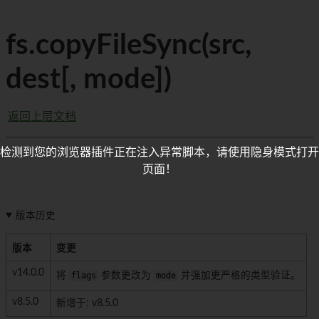
fs.copyFileSync(src,
dest[, mode])
返回上层文档
检测到您的浏览器插件正在注入异常脚本，请使用隐身模式打开
页面！
版本历史
版本
变更
v14.0.0
将
flags
参数更改为
mode
并强加更严格的类型验证。
v8.5.0
新增于: v8.5.0