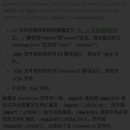
another; if you want your code to run as an ES module, you must use
import
and
export
syntax, and if you want your code to run as
CommonJS you must use
require
and
module.exports
.
'.ts' 文件的模块系统将被确定为
与
.js
文件相同的方
式。
。要使用“import”和“export”语法，请在最近的父
“package.json” 后添加 “type”： “module”“。
.mts
文件将始终作为 ES 模块运行，类似于
.mjs
文
件。
.cts
文件将始终作为 CommonJS 模块运行，类似于
.cjs
文件。
不支持
.tsx
文件。
就像在 JavaScript 文件中一样，
import
语句和
import()
表
达式中也需要写文件扩展名：
import './file.ts'
，而不是
import './file'
。由于向后兼容，
require()
调用中也必须
包含文件扩展名：
require('./file.ts')
，而不是
require('./file')
，这类似于在 CommonJS 文件中，