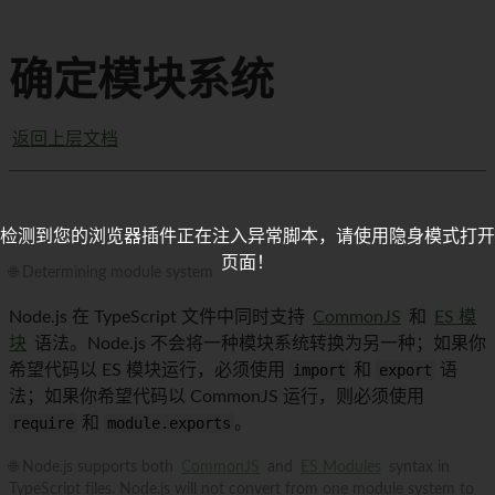
确定模块系统
返回上层文档
检测到您的浏览器插件正在注入异常脚本，请使用隐身模式打开
页面！
🌐 Determining module system
Node.js 在 TypeScript 文件中同时支持
CommonJS
和
ES 模
块
语法。Node.js 不会将一种模块系统转换为另一种；如果你
希望代码以 ES 模块运行，必须使用
import
和
export
语
法；如果你希望代码以 CommonJS 运行，则必须使用
require
和
module.exports
。
🌐 Node.js supports both
CommonJS
and
ES Modules
syntax in
TypeScript files. Node.js will not convert from one module system to