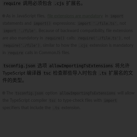
require
调用必须包含
.cjs
扩展名。
🌐 As in JavaScript files,
file extensions are mandatory
in
import
statements and
import()
expressions:
import './file.ts'
, not
import './file'
. Because of backward compatibility, file extensions
are also mandatory in
require()
calls:
require('./file.ts')
, not
require('./file')
, similar to how the
.cjs
extension is mandatory
in
require
calls in CommonJS files.
tsconfig.json
选项
allowImportingTsExtensions
将允许
TypeScript 编译器
tsc
检查那些导入时包含
.ts
扩展名的文
件的类型。
🌐 The
tsconfig.json
option
allowImportingTsExtensions
will allow
the TypeScript compiler
tsc
to type-check files with
import
specifiers that include the
.ts
extension.