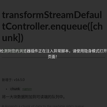
transformStreamDefaul
tController.enqueue([ch
unk])
返回上层文档
检测到您的浏览器插件正在注入异常脚本，请使用隐身模式打开
页面！
新增于: v16.5.0
chunk
<any>
将一大块数据附加到可读端的队列中。
🌐 Appends a chunk of data to the readable side's queue.