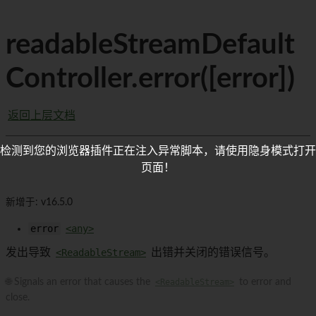
readableStreamDefault
Controller.error([error])
返回上层文档
检测到您的浏览器插件正在注入异常脚本，请使用隐身模式打开
页面！
新增于: v16.5.0
error
<any>
发出导致
<ReadableStream>
出错并关闭的错误信号。
🌐 Signals an error that causes the
<ReadableStream>
to error and
close.