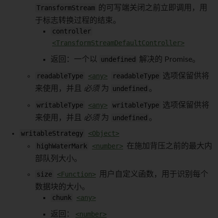
TransformStream
的可写端关闭之前立即调用，用
于标志转换过程的结束。
controller
<TransformStreamDefaultController>
返回：一个以
undefined
解决的 Promise。
readableType
<any>
readableType
选项保留供将
来使用，并且
必须
为
undefined
。
writableType
<any>
writableType
选项保留供将
来使用，并且
必须
为
undefined
。
writableStrategy
<Object>
highWaterMark
<number>
在施加背压之前的最大内
部队列大小。
size
<Function>
用户自定义函数，用于识别每个
数据块的大小。
chunk
<any>
返回：
<number>