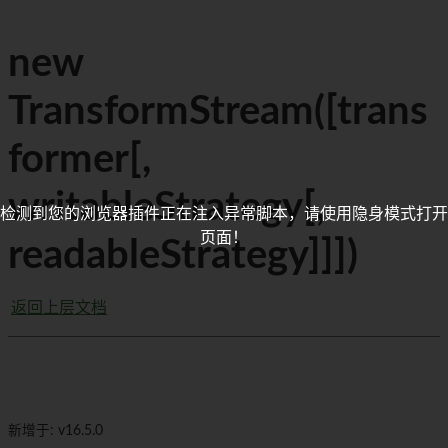
new
TransformStream([trans
former[,
writableStrategy[,
检测到您的浏览器插件正在注入异常脚本，请使用隐身模式打开
页面！
readableStrategy]]])
返回上层文档
新增于: v16.5.0