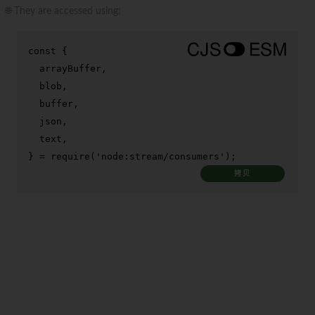
🌐 They are accessed using:
const
 {

  arrayBuffer,

  blob,

  buffer,

  json,

  text,

} = 
require
(
'node:stream/consumers'
);
拷贝