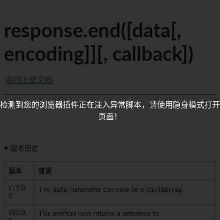
response.end([data[,
encoding]][, callback])
返回上层文档
检测到您的浏览器插件正在注入异常脚本，请使用隐身模式打开
页面！
版本历史
版本
变更
v15.0.
The
data
parameter can now be a
Uint8Array
.
0
v10.0.
This method now returns a reference to