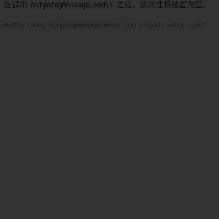
在调用
outgoingMessage.end()
之后，该属性将被置为空。
🌐 After calling
outgoingMessage.end()
, this property will be nulled.