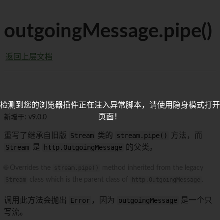
outgoingMessage.pipe()
返回上层文档
检测到您的浏览器插件正在注入异常脚本，请使用隐身模式打开
页面！
新增于: v9.0.0
重写了继承自旧版
Stream
类的
stream.pipe()
方法，而
Stream
是
http.OutgoingMessage
的父类。
🌐 Overrides the
stream.pipe()
method inherited from the legacy
Stream
class which is the parent class of
http.OutgoingMessage
.
调用此方法会抛出
Error
，因为
outgoingMessage
是一个只
写流。