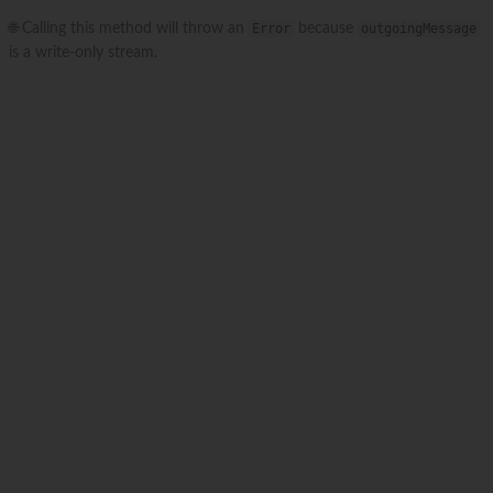
🌐 Calling this method will throw an
Error
because
outgoingMessage
is a write-only stream.