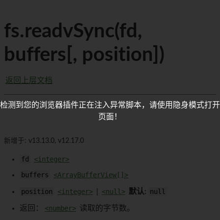
fs.readvSync(fd,
buffers[, position])
返回上层文档
检测到您的浏览器插件正在注入异常脚本，请使用隐身模式打开
页面！
新增于: v13.13.0, v12.17.0
fd
<integer>
buffers
<ArrayBufferView[]>
position
<integer>
|
<null>
默认:
null
返回：
<number>
读取的字节数。