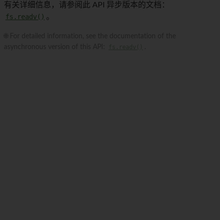
有关详细信息，请参阅此 API 异步版本的文档：
fs.readv()
。
🌐 For detailed information, see the documentation of the
asynchronous version of this API:
fs.readv()
.