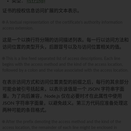
类型：
<string>
证书的授权信息访问扩展的文本表示。
🌐 A textual representation of the certificate's authority information
access extension.
这是一个以换行符分隔的访问描述列表。每一行以访问方法和
访问位置的类型开头，后跟冒号以及与访问位置相关的值。
🌐 This is a line feed separated list of access descriptions. Each line
begins with the access method and the kind of the access location,
followed by a colon and the value associated with the access location.
在表示访问方式和访问位置类型的前缀之后，每行的其余部分
可能会被引号括起来，以表示该值是一个 JSON 字符串字面
量。为了向后兼容，Node.js 仅在必要时才在此属性中使用
JSON 字符串字面量，以避免歧义。第三方代码应准备处理这
两种可能的条目格式。
🌐 After the prefix denoting the access method and the kind of the
access location, the remainder of each line might be enclosed in