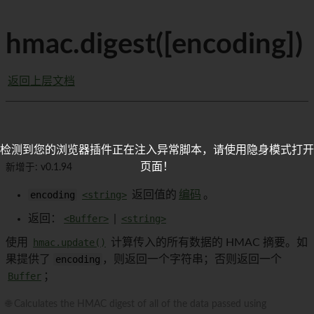
hmac.digest([encoding])
返回上层文档
检测到您的浏览器插件正在注入异常脚本，请使用隐身模式打开
页面！
新增于: v0.1.94
encoding
<string>
返回值的
编码
。
返回：
<Buffer>
|
<string>
使用
hmac.update()
计算传入的所有数据的 HMAC 摘要。如
果提供了
encoding
，则返回一个字符串；否则返回一个
Buffer
；
🌐 Calculates the HMAC digest of all of the data passed using