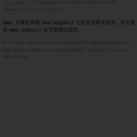
hmac.update()
. If
encoding
is provided a string is returned;
otherwise a
Buffer
is returned;
Hmac
对象在调用
hmac.digest()
之后无法再次使用。多次调
用
hmac.digest()
会导致抛出错误。
🌐 The
Hmac
object can not be used again after
hmac.digest()
has
been called. Multiple calls to
hmac.digest()
will result in an error
being thrown.