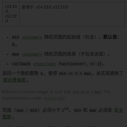
v14.10
新增于: v14.10.0, v12.19.0
.0,
v12.19
.0
min
<integer>
随机范围的起始值（包含）。
默认值：
0
。
max
<integer>
随机范围的结束（不包含该值）。
callback
<Function>
function(err, n) {}
。
返回一个随机整数
n
，使得
min <= n < max
。此实现避免了
模运算偏差
。
🌐 Return a random integer
n
such that
min <= n < max
. This
implementation avoids
modulo bias
.
48
范围（
max - min
）必须小于 2
。
min
和
max
必须是
安全
整数
。