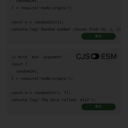
  randomInt,

} = 
require
(
'node:crypto'
);

const
 n = 
randomInt
(
3
console
.
log
(
`Random number chosen from (0, 1, 2): 
$
拷贝
// With `min` argument
const
 {

  randomInt,

} = 
require
(
'node:crypto'
);

const
 n = 
randomInt
(
1
, 
7
console
.
log
(
`The dice rolled: 
${n}
`
);
拷贝