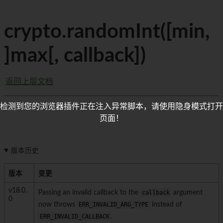
crypto.randomInt([min,
]max[, callback])
返回上层文档
检测到您的浏览器插件正在注入异常脚本，请使用隐身模式打开
页面！
版本历史
版本
变更
v18.0.
Passing an invalid callback to the
callback
argument
0
now throws
ERR_INVALID_ARG_TYPE
instead of
ERR_INVALID_CALLBACK
.