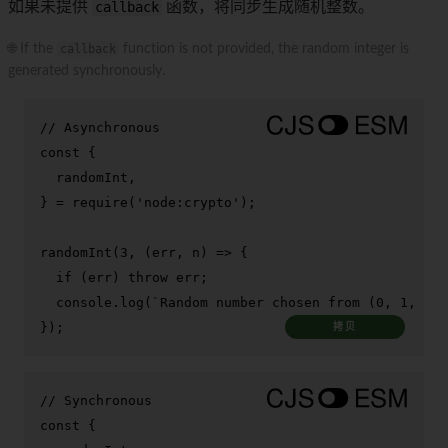
如果未提供
callback
函数，将同步生成随机整数。
🌐 If the
callback
function is not provided, the random integer is
generated synchronously.
// Asynchronous
const
 {

  randomInt,

} = 
require
(
'node:crypto'
);

randomInt
(
3
, 
(
err, n
) =>
 {

if
 (err) 
throw
 err;

console
.
log
(
`Random number chosen from (0, 1, 2):
});
拷贝
// Synchronous
const
 {
