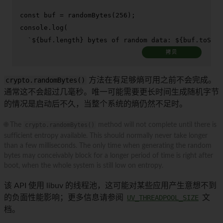
const
 buf = 
randomBytes
(
256
console
.
log
(

`
${buf.length}
 bytes of random data: 
${buf.toStri
拷贝
crypto.randomBytes()
方法在有足够熵可用之前不会完成。
通常这不会超过几毫秒。唯一可能需要更长时间生成随机字节
的情况是启动后不久，当整个系统的熵仍然不足时。
🌐 The
crypto.randomBytes()
method will not complete until there is
sufficient entropy available. This should normally never take longer
than a few milliseconds. The only time when generating the random
bytes may conceivably block for a longer period of time is right after
boot, when the whole system is still low on entropy.
该 API 使用 libuv 的线程池，这可能对某些应用产生意想不到
的负面性能影响；更多信息请参阅
UV_THREADPOOL_SIZE
文
档。