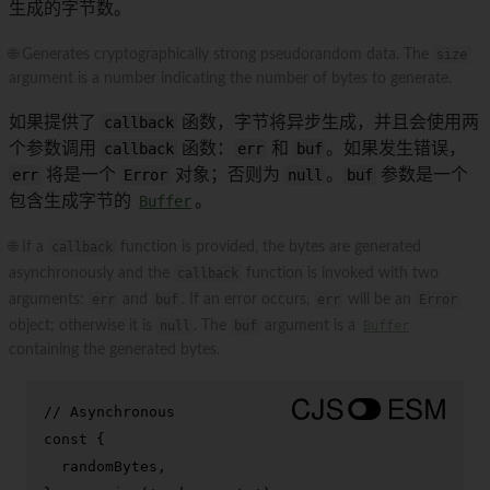
生成的字节数。
🌐 Generates cryptographically strong pseudorandom data. The
size
argument is a number indicating the number of bytes to generate.
如果提供了
callback
函数，字节将异步生成，并且会使用两
个参数调用
callback
函数：
err
和
buf
。如果发生错误，
err
将是一个
Error
对象；否则为
null
。
buf
参数是一个
包含生成字节的
Buffer
。
🌐 If a
callback
function is provided, the bytes are generated
asynchronously and the
callback
function is invoked with two
arguments:
err
and
buf
. If an error occurs,
err
will be an
Error
object; otherwise it is
null
. The
buf
argument is a
Buffer
containing the generated bytes.
// Asynchronous
const
 {

  randomBytes,
