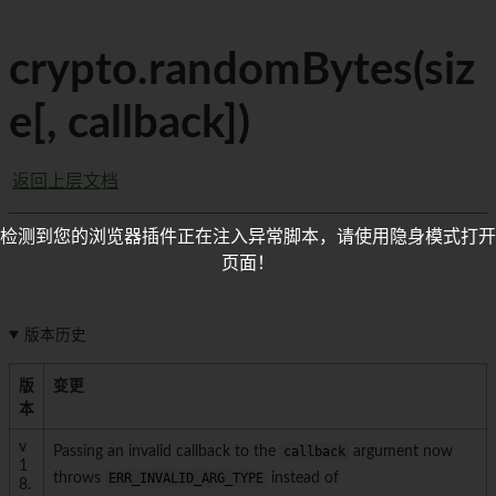
crypto.randomBytes(siz
e[, callback])
返回上层文档
检测到您的浏览器插件正在注入异常脚本，请使用隐身模式打开
页面！
版本历史
版
变更
本
v
Passing an invalid callback to the
callback
argument now
1
throws
ERR_INVALID_ARG_TYPE
instead of
8.