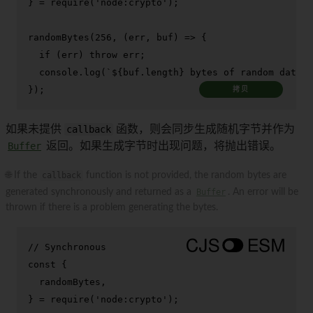
} = 
require
(
'node:crypto'
);

randomBytes
(
256
, 
(
err, buf
) =>
 {

if
 (err) 
throw
 err;

console
.
log
(
`
${buf.length}
 bytes of random data: 
});
拷贝
如果未提供
callback
函数，则会同步生成随机字节并作为
Buffer
返回。如果生成字节时出现问题，将抛出错误。
🌐 If the
callback
function is not provided, the random bytes are
generated synchronously and returned as a
Buffer
. An error will be
thrown if there is a problem generating the bytes.
// Synchronous
const
 {

  randomBytes,

} = 
require
(
'node:crypto'
);
